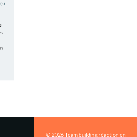
(s)
e
es
on
© 2026 Team building réaction en