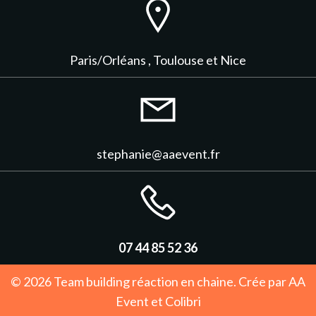
Paris/Orléans , Toulouse et Nice
stephanie@aaevent.fr
07 44 85 52 36
© 2026 Team building réaction en chaine. Crée par AA
Event et
Colibri